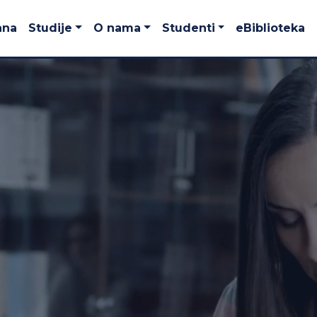
ana
Studije
O nama
Studenti
eBiblioteka