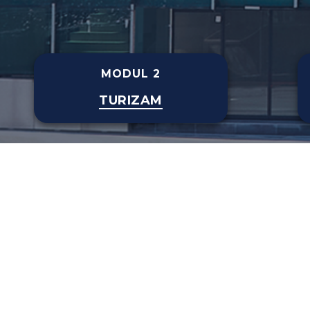
MODUL 2
TURIZAM
što izabrati našu Akadem