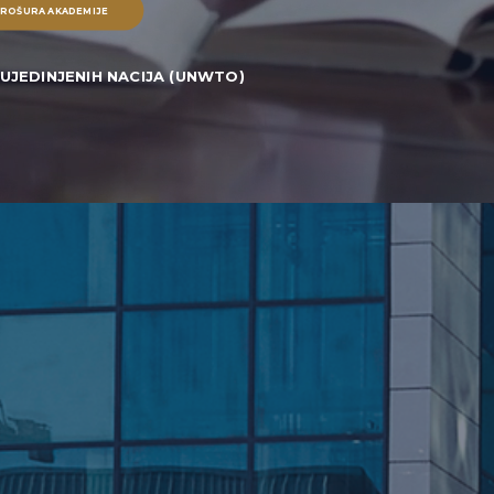
ROŠURA AKADEMIJE
UJEDINJENIH NACIJA (UNWTO)