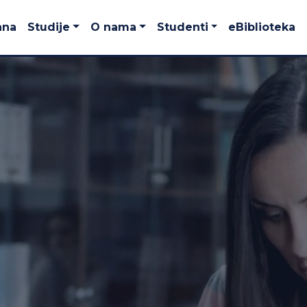
ana
Studije
O nama
Studenti
eBiblioteka