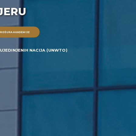
JERU
ROŠURA AKADEMIJE
UJEDINJENIH NACIJA (UNWTO)