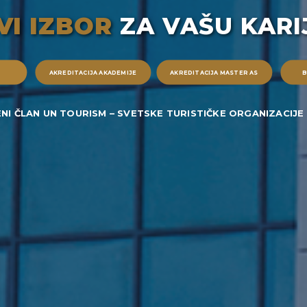
VI IZBOR
ZA VAŠU KARI
AKREDITACIJA AKADEMIJE
AKREDITACIJA MASTER AS
B
NI ČLAN UN TOURISM – SVETSKE TURISTIČKE ORGANIZACIJE 